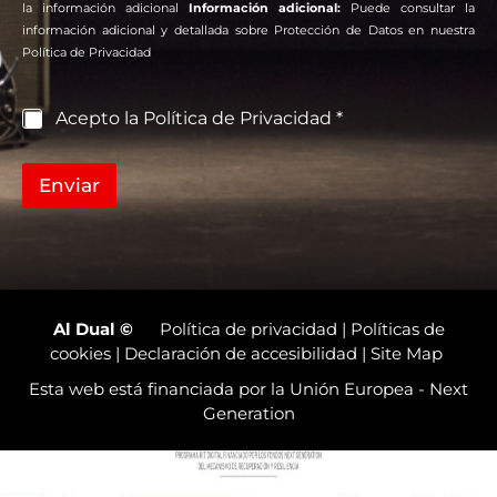
c
m
la información adicional
Información adicional:
Puede consultar la
o
e
información adicional y detallada sobre Protección de Datos en nuestra
*
n
Política de Privacidad
s
a
j
C
Acepto la Política de Privacidad *
e
a
s
i
Enviar
l
l
a
s
d
e
v
Al Dual
©
Política de privacidad
|
Políticas de
e
cookies
|
Declaración de accesibilidad
|
Site Map
r
Esta web está financiada por la Unión Europea - Next
i
f
Generation
i
c
a
c