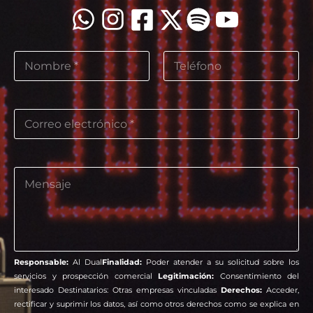
N
o
m
Nombre
Apellidos
b
d
r
C
e
e
o
N
r
o
r
m
e
b
C
o
r
o
e
e
m
l
C
e
e
a
n
c
s
t
t
i
a
r
l
Responsable:
Al Dual
Finalidad:
Poder atender a su solicitud sobre los
r
ó
l
servicios y prospección comercial
Legitimación:
Consentimiento del
i
n
a
interesado Destinatarios: Otras empresas vinculadas
Derechos:
Acceder,
o
i
s
rectificar y suprimir los datos, así como otros derechos como se explica en
o