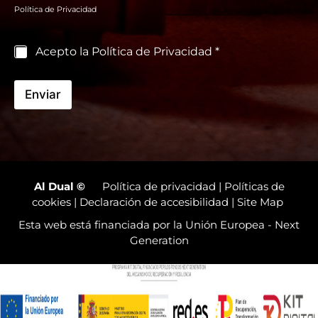
*
n
Política de Privacidad
r
s
e
a
j
C
Acepto la Política de Privacidad *
e
a
s
i
Enviar
l
l
a
s
d
e
v
Al Dual
©
Política de privacidad
|
Políticas de
e
cookies
|
Declaración de accesibilidad
|
Site Map
r
Esta web está financiada por la Unión Europea - Next
i
f
Generation
i
c
a
c
i