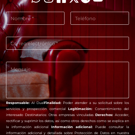
v
N
e
o
r
m
i
Nombre
Apellidos
b
f
r
i
C
e
c
o
a
r
c
r
i
e
C
ó
o
o
n
e
m
m
l
e
e
e
n
n
c
t
s
t
a
a
r
Responsable:
Al Dual
Finalidad:
Poder atender a su solicitud sobre los
r
j
ó
servicios y prospección comercial
Legitimación:
Consentimiento del
i
e
n
interesado Destinatarios: Otras empresas vinculadas
Derechos:
Acceder,
o
N
i
o
rectificar y suprimir los datos, así como otros derechos como se explica en
o
c
m
la información adicional
Información adicional:
Puede consultar la
m
o
e
información adicional y detallada sobre Protección de Datos en nuestra
b