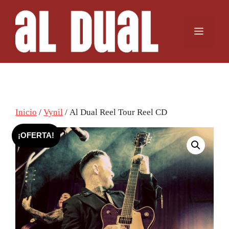
Saltar
al
Menú
contenido
Inicio
/
Vynil
/ Al Dual Reel Tour Reel CD
¡OFERTA!