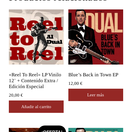
«Reel To Reel» LP Vinilo
Blue’s Back in Town EP
12¨ + Contenido Extra /
12,00
€
Edición Especial
Leer más
20,00
€
Añadir al carrito