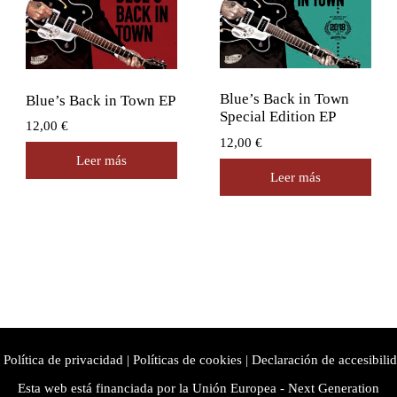
Blue’s Back in Town
Blue’s Back in Town EP
Special Edition EP
12,00
€
12,00
€
Leer más
Leer más
Política de privacidad
|
Políticas de cookies
|
Declaración de accesibili
Esta web está financiada por la Unión Europea - Next Generation