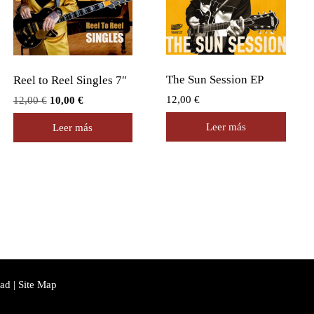
The Sun Session EP
Reel to Reel Singles 7″
12,00
€
El
El
12,00
€
10,00
€
precio
precio
Leer más
Leer más
original
actual
era:
es:
12,00 €.
10,00 €.
dad
|
Site Map