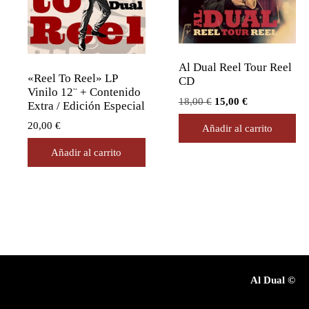
Al Dual Reel Tour Reel
«Reel To Reel» LP
CD
Vinilo 12¨ + Contenido
El
El
18,00
€
15,00
€
Extra / Edición Especial
precio
precio
20,00
€
Añadir al carrito
original
actual
era:
es:
Añadir al carrito
18,00 €.
15,00 €.
Al Dual
©